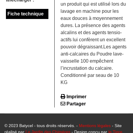
un produit qui est utilisé lors du
lavage en machine pour les
Fiche technique
eaux douces à moyennement
dures. La présence des agents
alcalins et des agents tensio-
actifs lui confèrent un excellent
pouvoir dégraissant.Les agents
anti-calcaires du Poudre lave-
vaisselle 100 empêchent
l’incrustation du calcaire.
Conditionné par seau de 10
KG
Imprimer
Partager
© 2023 Batycel - tous droits réservés. -
Mentions légales
- Site
réalisé par
Le Jardin des Chimères
- Design conçu par
le Tigre