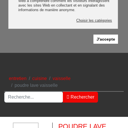
Web à comprendre comment les visiteurs interagissent
avec les sites Web en collectant et en signalant des
informations de manière anonyme.
Choisir les catégories
J'accepte
entretien
cuisine
vaisselle
poudre lave vaisselle
Rechercher
Rechercher
Type 2 or more characters for results.
POUDRE LAVE