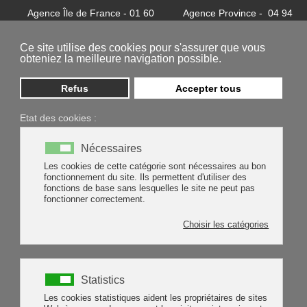
Agence Île de France - 01 60
Agence Province - 04 94
32 37 24
81 85 62
contact@batycel.fr
contact@batycel.fr
Ce site utilise des cookies pour s'assurer que vous
obteniez la meilleure navigation possible.
Refus
Accepter tous
Etat des cookies :
ENTRETIEN
Nécessaires
Les cookies de cette catégorie sont nécessaires au bon
fonctionnement du site. Ils permettent d'utiliser des
fonctions de base sans lesquelles le site ne peut pas
fonctionner correctement.
Choisir les catégories
Statistics
Les cookies statistiques aident les propriétaires de sites