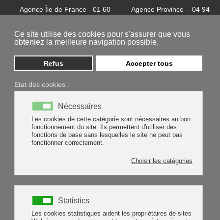
Agence Île de France - 01 60
Agence Province - 04 94
32 37 24
81 85 62
contact@batycel.fr
contact@batycel.fr
Ce site utilise des cookies pour s'assurer que vous
obteniez la meilleure navigation possible.
Refus
Accepter tous
Etat des cookies :
PROTECTION
Nécessaires
Les cookies de cette catégorie sont nécessaires au bon
fonctionnement du site. Ils permettent d'utiliser des
INDIVIDUELLE
fonctions de base sans lesquelles le site ne peut pas
fonctionner correctement.
Choisir les catégories
Statistics
Les cookies statistiques aident les propriétaires de sites