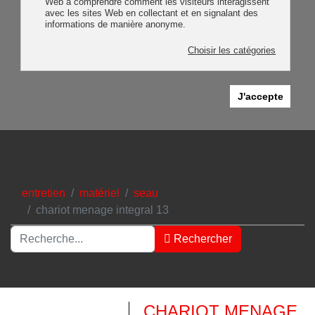
Web à comprendre comment les visiteurs interagissent
avec les sites Web en collectant et en signalant des
informations de manière anonyme.
Choisir les catégories
J'accepte
entretien
matériel
seau
chariot menage integral 13
Rechercher
Rechercher
Type 2 or more characters for results.
CHARIOT MENAGE