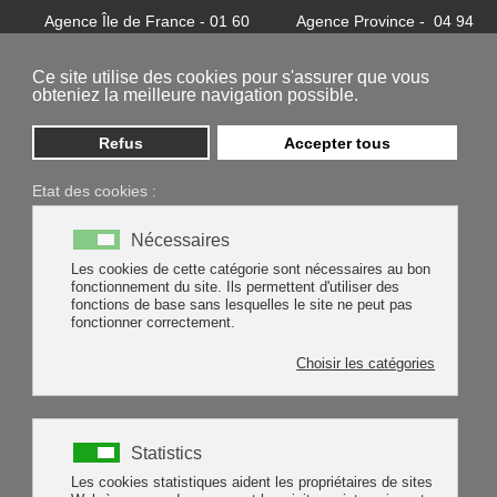
Agence Île de France - 01 60
Agence Province - 04 94
32 37 24
81 85 62
contact@batycel.fr
contact@batycel.fr
Ce site utilise des cookies pour s'assurer que vous
obteniez la meilleure navigation possible.
Refus
Accepter tous
Etat des cookies :
ENTRETIEN
Nécessaires
Les cookies de cette catégorie sont nécessaires au bon
fonctionnement du site. Ils permettent d'utiliser des
fonctions de base sans lesquelles le site ne peut pas
fonctionner correctement.
Choisir les catégories
Statistics
Les cookies statistiques aident les propriétaires de sites