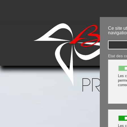
Ce site u
navigatio
Etat des c
Les c
PROT
perme
corre
Les c