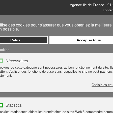
Agence Île de France - 01
contac
tilise des cookies pour s'assurer que vous obteniez la meilleure
n possible.
Accueil
Entreprise
Produits
Refus
Accepter tous
ookies :
Nécessaires
ookies de cette catégorie sont nécessaires au bon fonctionnement du site. Il
ECTION INDIVID
ttent d'utiliser des fonctions de base sans lesquelles le site ne peut pas fonc
ctement.
Choisir les ca
Statistics
ookies statistiques aident les propriétaires de sites Web à comprendre comm