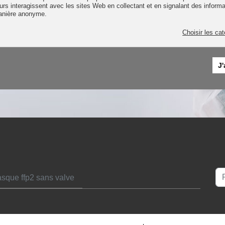
eurs interagissent avec les sites Web en collectant et en signalant des inform
anière anonyme.
Choisir les ca
J
Re
sque ffp2 sans valve
Ty