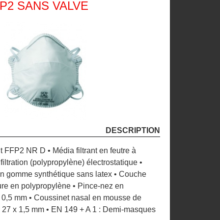
P2 SANS VALVE
DESCRIPTION
t FFP2 NR D • Média filtrant en feutre à
filtration (polypropylène) électrostatique •
en gomme synthétique sans latex • Couche
eure en polypropylène • Pince-nez en
x 0,5 mm • Coussinet nasal en mousse de
x 27 x 1,5 mm • EN 149 + A 1 : Demi-masques