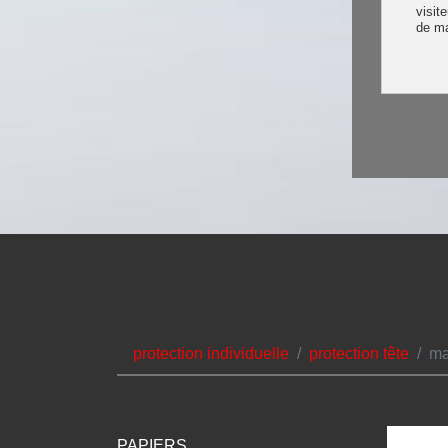
visit
de m
protection individuelle
protection tête
ma
PAPIERS