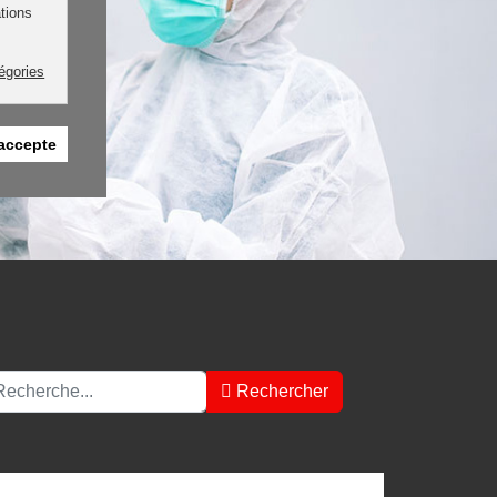
ations
tégories
'accepte
chercher
Rechercher
pe 2 or more characters for results.