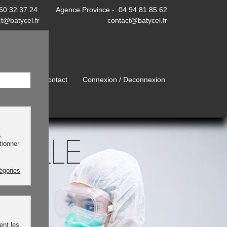
 60 32 37 24
Agence Province - 04 94 81 85 62
t@batycel.fr
contact@batycel.fr
Blog
Contact
Connexion / Deconnexion
s
UELLE
tionner
tégories
ent les