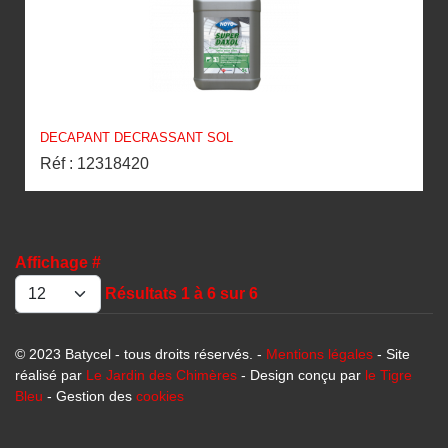
DECAPANT DECRASSANT SOL
Réf : 12318420
Affichage #
Résultats 1 à 6 sur 6
© 2023 Batycel - tous droits réservés. -
Mentions légales
- Site
réalisé par
Le Jardin des Chimères
- Design conçu par
le Tigre
Bleu
- Gestion des
cookies