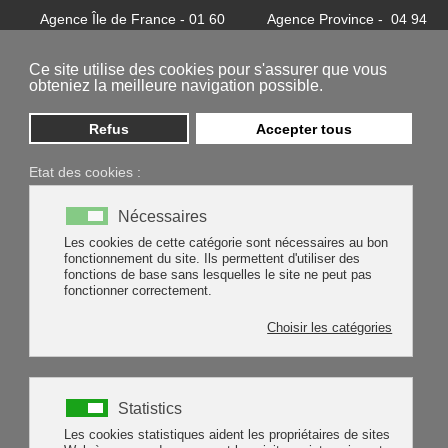
Agence Île de France - 01 60
Agence Province - 04 94
32 37 24
81 85 62
contact@batycel.fr
contact@batycel.fr
Ce site utilise des cookies pour s'assurer que vous
obteniez la meilleure navigation possible.
Refus
Accepter tous
Etat des cookies :
ENTRETIEN
Nécessaires
Les cookies de cette catégorie sont nécessaires au bon
fonctionnement du site. Ils permettent d'utiliser des
fonctions de base sans lesquelles le site ne peut pas
fonctionner correctement.
Choisir les catégories
Statistics
Les cookies statistiques aident les propriétaires de sites