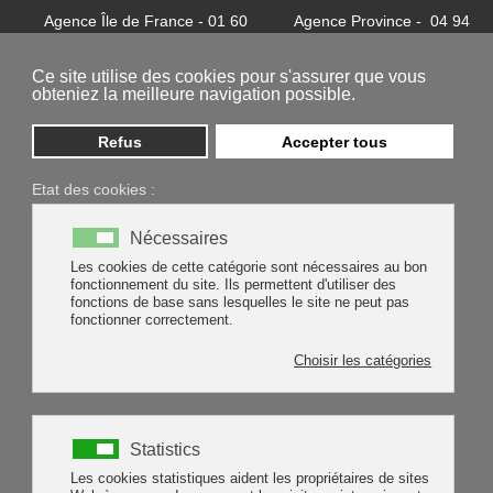
Agence Île de France - 01 60
Agence Province - 04 94
32 37 24
81 85 62
contact@batycel.fr
contact@batycel.fr
Ce site utilise des cookies pour s'assurer que vous
obteniez la meilleure navigation possible.
Refus
Accepter tous
Etat des cookies :
Nécessaires
Les cookies de cette catégorie sont nécessaires au bon
fonctionnement du site. Ils permettent d'utiliser des
médical
literie
fonctions de base sans lesquelles le site ne peut pas
fonctionner correctement.
Rechercher
Rechercher
Choisir les catégories
Type 2 or more characters for results.
Statistics
Les cookies statistiques aident les propriétaires de sites