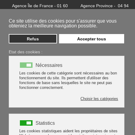
Agence Île de France - 01 60
Agence Province - 04 94
32 37 24
81 85 62
contact@batycel.fr
contact@batycel.fr
Ce site utilise des cookies pour s'assurer que vous
obteniez la meilleure navigation possible.
Refus
Accepter tous
Etat des cookies :
Nécessaires
Les cookies de cette catégorie sont nécessaires au bon
fonctionnement du site. Ils permettent d'utiliser des
protection individuelle
protection corps
manchette
fonctions de base sans lesquelles le site ne peut pas
fonctionner correctement.
Rechercher
Rechercher
Choisir les catégories
Type 2 or more characters for results.
Statistics
Les cookies statistiques aident les propriétaires de sites