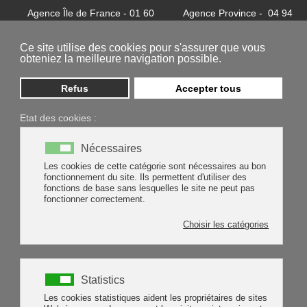
Agence Île de France - 01 60
Agence Province - 04 94
32 37 24
81 85 62
contact@batycel.fr
contact@batycel.fr
Ce site utilise des cookies pour s'assurer que vous
obteniez la meilleure navigation possible.
Refus
Accepter tous
Etat des cookies :
Nécessaires
Les cookies de cette catégorie sont nécessaires au bon
fonctionnement du site. Ils permettent d'utiliser des
protection individuelle
protection corps
tablier
fonctions de base sans lesquelles le site ne peut pas
fonctionner correctement.
Rechercher
Rechercher
Choisir les catégories
Type 2 or more characters for results.
Statistics
Les cookies statistiques aident les propriétaires de sites