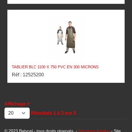
TABLIER BLC 1100 X 750 PVC EN 300 MICRONS
Réf : 12525200
Affichage #
Résultats 1 à 3 sur 3
© 2023 Batycel - tous droits réservés. -
Mentions légales
- Site