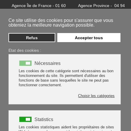
Agence Île de France - 01 60
Agence Province - 04 94
32 37 24
81 85 62
contact@batycel.fr
contact@batycel.fr
Ce site utilise des cookies pour s'assurer que vous
obteniez la meilleure navigation possible.
Refus
Accepter tous
Etat des cookies :
Nécessaires
Les cookies de cette catégorie sont nécessaires au bon
fonctionnement du site. Ils permettent d'utiliser des
protection individuelle
protection corps
tablier
fonctions de base sans lesquelles le site ne peut pas
fonctionner correctement.
tablier polyethylene bleu
Choisir les catégories
Rechercher
Rechercher
Type 2 or more characters for results.
Statistics
TABLIER
Les cookies statistiques aident les propriétaires de sites